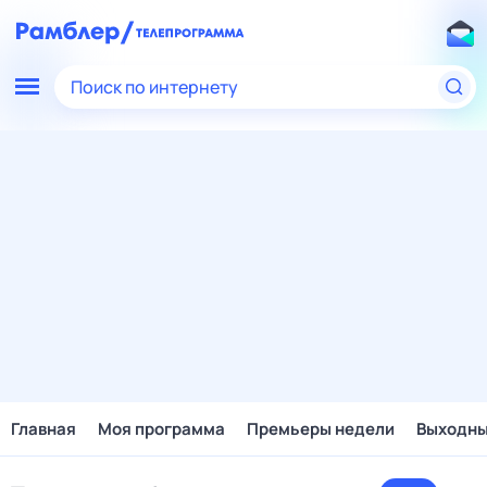
Поиск по интернету
Главная
Моя программа
Премьеры недели
Выходн