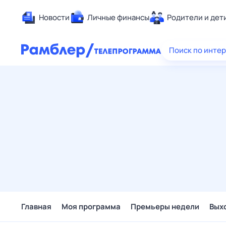
Новости
Личные финансы
Родители и дет
Здоровье
Поиск по инте
Развлечен
Дом и уют
Спорт
Карьера
Авто
Технологи
Жизненные
Сберегаем
Гороскопы
Главная
Моя программа
Премьеры недели
Вых