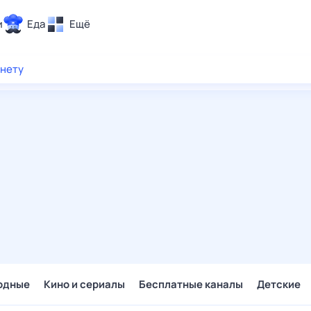
и
Еда
Ещё
Почта
рнету
ия и отдых
Поиск
Погода
ТВ-программа
и и тренды
 ситуации
 вместе
Помощь
одные
Кино и сериалы
Бесплатные каналы
Детские