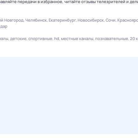
авляйте передачи в избранное, читайте отзывы телезрителей и дел
й Новгород
Челябинск
Екатеринбург
Новосибирск
Сочи
Краснояр
одар
налы
детские
спортивные
hd
местные каналы
познавательные
20 