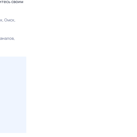
итесь своим
ск
Омск
каналов