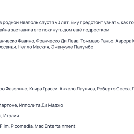
 родной Неаполь спустя 40 лет. Ему предстоит узнать, как г
 тайна заставила его покинуть дом ещё подростком
анческо Фавино,
Франческо Ди Лева,
Томмазо Раньо,
Аврора 
Эссаиди,
Нелло Маския,
Эмануэле Палумбо
ро Фазолино,
Кьяра Грасси,
Анхело Лаудиса,
Роберто Сесса,
Мартоне,
Ипполита Ди Маджо
я,
Италия
Film,
Picomedia,
Mad Entertainment