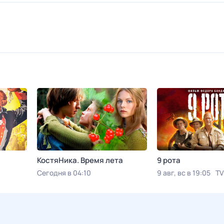
КостяНика. Время лета
9 рота
Сегодня в 04:10
9 авг, вс в 19:05
TV
Viju TV1000 русское