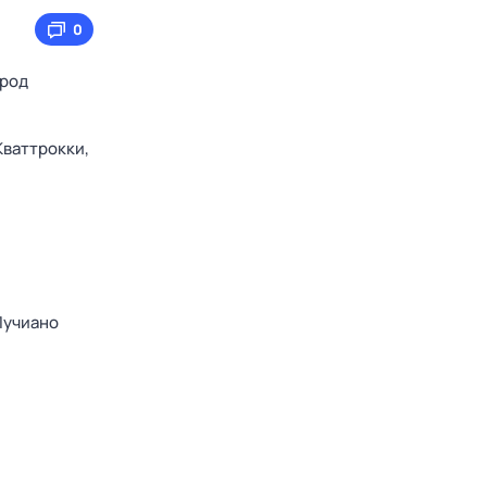
0
ород
Кваттрокки,
Лучиано