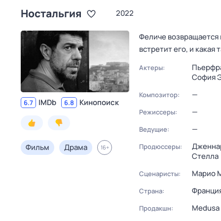
Ностальгия
2022
Феличе возвращается в
встретит его, и какая
Пьерфр
Актеры:
София 
—
Композитор:
IMDb
Кинопоиск
6.7
6.8
—
Режиссеры:
—
Ведущие:
Дженна
Фильм
Драма
Продюссеры:
16
+
Стелла
Марио 
Сценаристы:
Франци
Страна:
Medusa 
Продакшн: