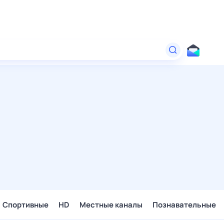
Спортивные
HD
Местные каналы
Познавательные