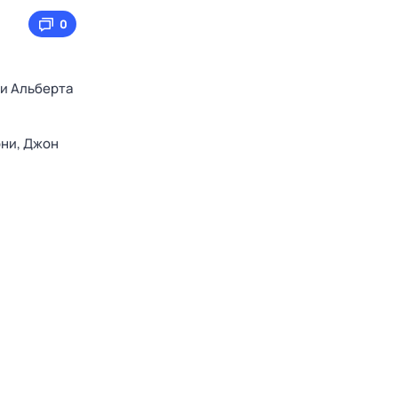
0
ти Альберта
рни,
Джон