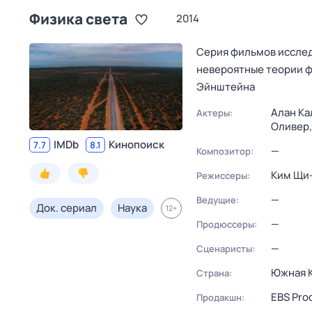
Физика света
2014
Серия фильмов исслед
невероятные теории ф
Эйнштейна
Алан Ка
Актеры:
Оливер
IMDb
Кинопоиск
7.7
8.1
—
Композитор:
Ким Щи
Режиссеры:
—
Ведущие:
Док. сериал
Наука
12
+
—
Продюссеры:
—
Сценаристы:
Южная 
Страна:
EBS Pro
Продакшн: