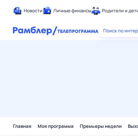
Новости
Личные финансы
Родители и дет
Здоровье
Поиск по инте
Развлечен
Дом и уют
Спорт
Карьера
Авто
Технологи
Жизненные
Сберегаем
Гороскопы
Главная
Моя программа
Премьеры недели
Вых