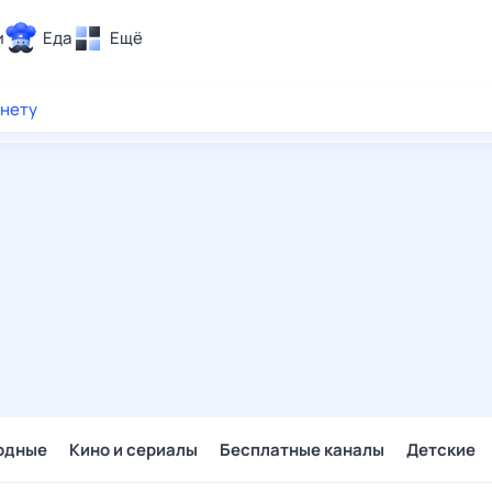
и
Еда
Ещё
Почта
рнету
ия и отдых
Поиск
Погода
ТВ-программа
и и тренды
 ситуации
 вместе
Помощь
одные
Кино и сериалы
Бесплатные каналы
Детские