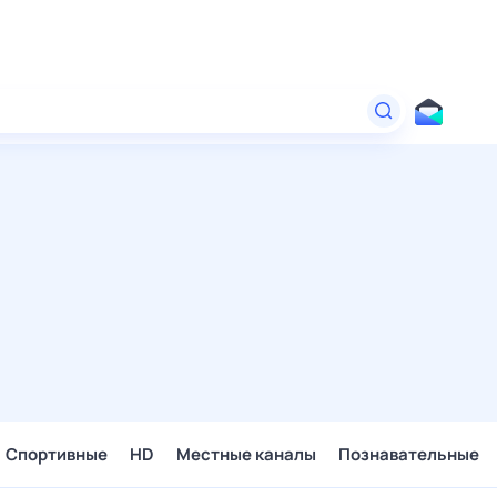
Спортивные
HD
Местные каналы
Познавательные