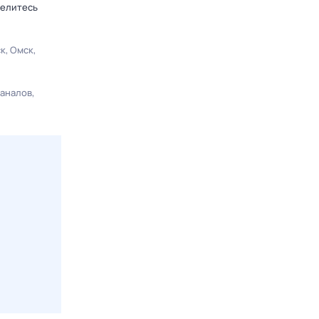
делитесь
ск
Омск
каналов