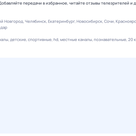
Добавляйте передачи в избранное, читайте отзывы телезрителей и 
й Новгород
Челябинск
Екатеринбург
Новосибирск
Сочи
Краснояр
одар
налы
детские
спортивные
hd
местные каналы
познавательные
20 