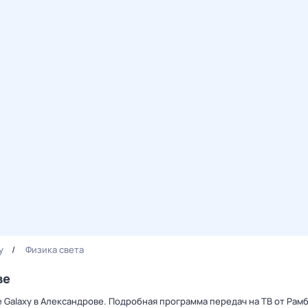
y
Физика света
ве
е Galaxy в Александрове. Подробная программа передач на ТВ от Ра