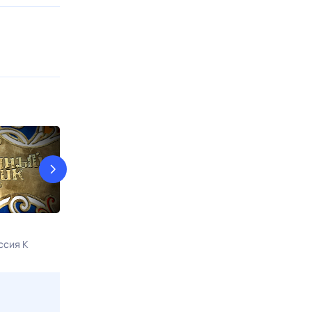
Рассекреченная история
Планета вкус
ссия К
8 авг, сб в 15:00
Россия К
8 авг, сб в 15:5