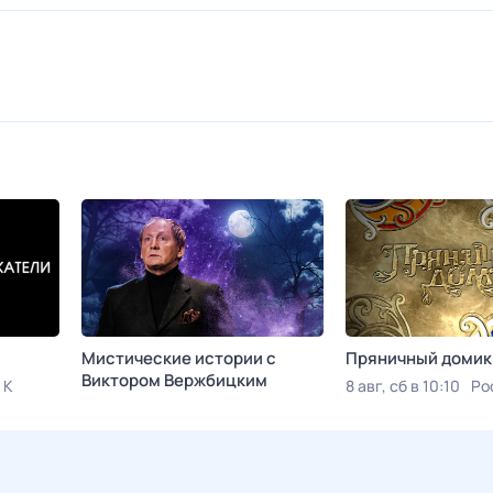
Мистические истории с
Пряничный домик
Виктoром Bержбицким
 К
8 авг, сб в 10:10
Ро
Сегодня в 00:45
ТВ 3