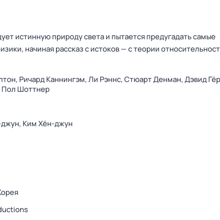
ует истинную природу света и пытается предугадать самые
изики, начиная рассказ с истоков — с теории относительнос
лтон,
Ричард Каннингэм,
Ли Рэннс,
Стюарт Денман,
Дэвид Гё
,
Пол Шоттнер
-джун,
Ким Хён-джун
Корея
ductions