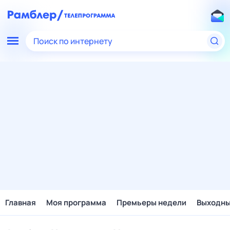
Поиск по интернету
Главная
Моя программа
Премьеры недели
Выходн