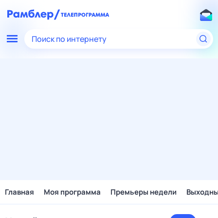
Поиск по интернету
Главная
Моя программа
Премьеры недели
Выходн