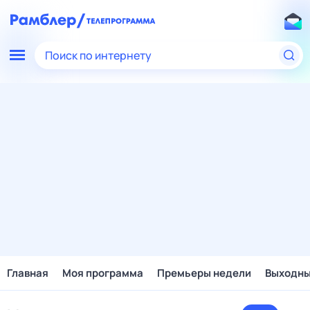
Поиск по интернету
Главная
Моя программа
Премьеры недели
Выходн