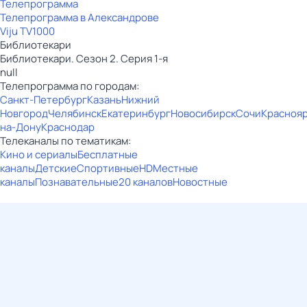
Телепрограмма
Телепрограмма в Александрове
Viju TV1000
Библиотекари
Библиотекари. Сезон 2. Серия 1-я
null
Телепрограмма по городам:
Санкт-Петербург
Казань
Нижний
Новгород
Челябинск
Екатеринбург
Новосибирск
Сочи
Красноя
на-Дону
Краснодар
Телеканалы по тематикам:
Кино и сериалы
Бесплатные
каналы
Детские
Спортивные
HD
Местные
каналы
Познавательные
20 каналов
Новостные