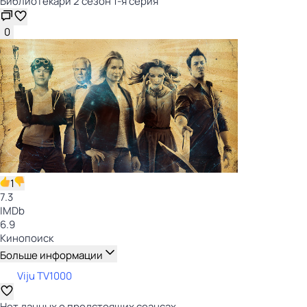
Библиотекари 2 сезон 1-я серия
0
1
7.3
IMDb
6.9
Кинопоиск
Больше информации
Viju TV1000
Нет данных о предстоящих сеансах