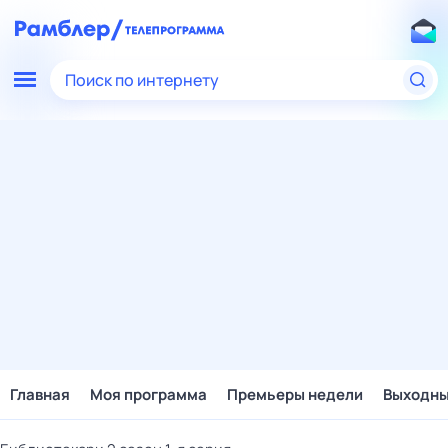
Поиск по интернету
Главная
Моя программа
Премьеры недели
Выходн