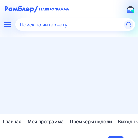
Поиск по интернету
Главная
Моя программа
Премьеры недели
Выходн