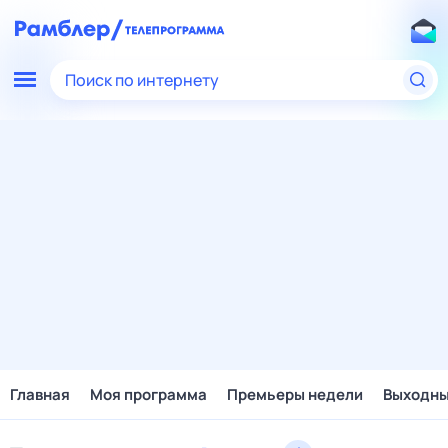
Поиск по интернету
Главная
Моя программа
Премьеры недели
Выходн