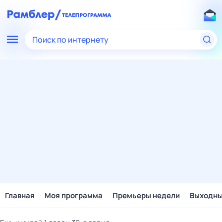
Поиск по интернету
Главная
Моя программа
Премьеры недели
Выходн