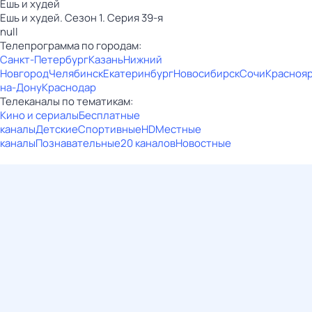
Ешь и худей
Ешь и худей. Сезон 1. Серия 39-я
null
Телепрограмма по городам:
Санкт-Петербург
Казань
Нижний
Новгород
Челябинск
Екатеринбург
Новосибирск
Сочи
Красноя
на-Дону
Краснодар
Телеканалы по тематикам:
Кино и сериалы
Бесплатные
каналы
Детские
Спортивные
HD
Местные
каналы
Познавательные
20 каналов
Новостные