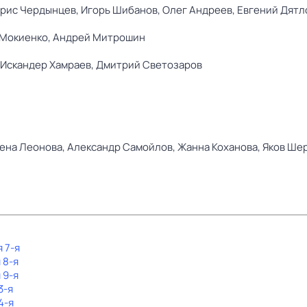
рис Чердынцев,
Игорь Шибанов,
Олег Андреев,
Евгений Дятл
Мокиенко,
Андрей Митрошин
Искандер Хамраев,
Дмитрий Светозаров
ена Леонова,
Александр Самойлов,
Жанна Коханова,
Яков Ше
я 7-я
 8-я
 9-я
3-я
4-я