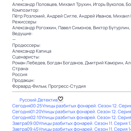
Александр Половцев,
Михаил Трухин,
Игорь Вуколов,
Бо
Композитор:
Пётр Розломий,
Андрей Сигле,
Андрей Иванов,
Михаил 
Режиссеры:
Александр Рогожкин,
Павел Симонов,
Виктор Бутурлин,
Ведущие:
—
Продюссеры:
Александр Капица
Сценаристы:
Роман Лебедев,
Богдан Богданов,
Дмитрий Каморин,
Ал
Страна:
Россия
Продакшн:
Форвард-Фильм,
Прогресс-Студия
Русский Детектив
Сегодня
00:25
Улицы разбитых фонарей
. Сезон 12
. Сери
Сегодня
01:20
Улицы разбитых фонарей
. Сезон 12
. Серия
Сегодня
02:10
Улицы разбитых фонарей
. Сезон 12
. Серия
Завтра
09:00
Улицы разбитых фонарей
. Сезон 11
. Серия 1
Завтра
09:45
Улицы разбитых фонарей
. Сезон 11
. Серия 1