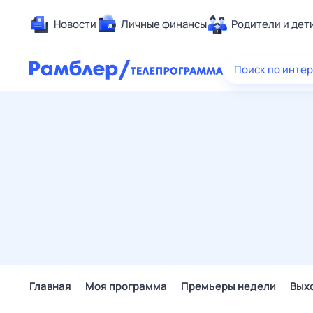
Новости
Личные финансы
Родители и дет
Здоровье
Поиск по инте
Развлечен
Дом и уют
Спорт
Карьера
Авто
Технологи
Жизненные
Сберегаем
Гороскопы
Главная
Моя программа
Премьеры недели
Вых