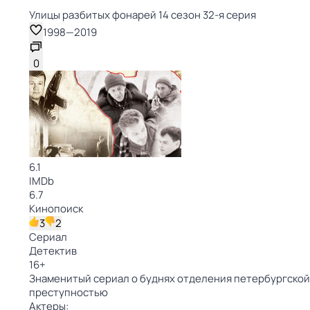
Улицы разбитых фонарей 14 сезон 32-я серия
1998
—
2019
0
6.1
IMDb
6.7
Кинопоиск
3
2
Сериал
Детектив
16
+
Знаменитый сериал о буднях отделения петербургской 
преступностью
Актеры: