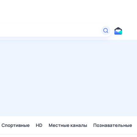
Спортивные
HD
Местные каналы
Познавательные