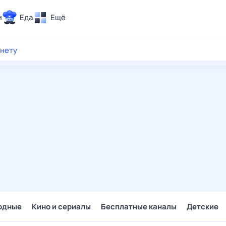
и
Еда
Ещё
Почта
рнету
ия и отдых
Поиск
Погода
ТВ-программа
и и тренды
 ситуации
 вместе
Помощь
одные
Кино и сериалы
Бесплатные каналы
Детские