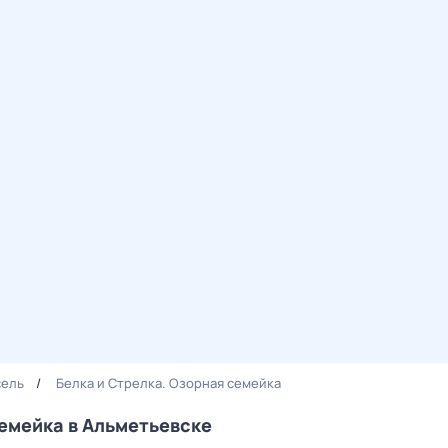
сель
Белка и Стрелка. Озорная семейка
семейка в Альметьевске