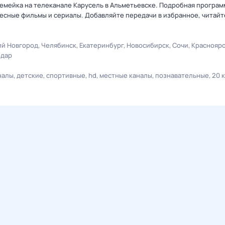
семейка на телеканале Карусель в Альметьевске. Подробная програм
есные фильмы и сериалы. Добавляйте передачи в избранное, читайт
й Новгород
Челябинск
Екатеринбург
Новосибирск
Сочи
Краснояр
одар
налы
детские
спортивные
hd
местные каналы
познавательные
20 