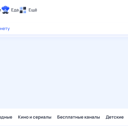
и
Еда
Ещё
Почта
рнету
ия и отдых
Поиск
Погода
ТВ-программа
и и тренды
 ситуации
 вместе
Помощь
одные
Кино и сериалы
Бесплатные каналы
Детские