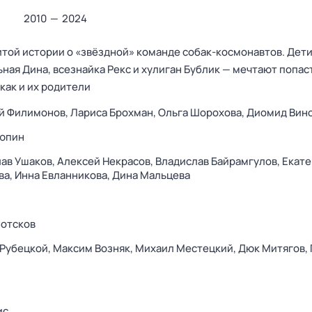
2010
—
2024
ой истории о «звёздной» команде собак-космонавтов. Дети
ная Дина, всезнайка Рекс и хулиган Бублик — мечтают попас
как и их родители
й Филимонов,
Лариса Брохман,
Ольга Шорохова,
Диомид Вин
рюпин
ав Ушаков,
Алексей Некрасов,
Владислав Байрамгулов,
Екате
ва,
Инна Евланникова,
Дина Мальцева
Сотсков
 Рубецкой,
Максим Возняк,
Михаил Местецкий,
Дюк Митягов,
ис