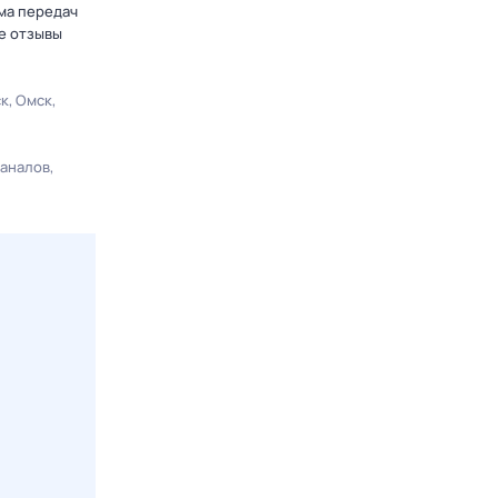
ма передач
е отзывы
ск
Омск
каналов