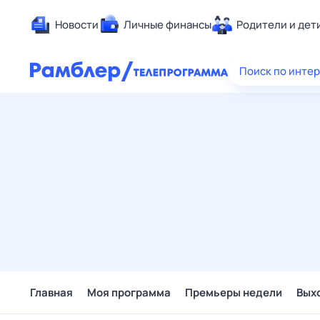
Новости
Личные финансы
Родители и дет
Здоровье
Поиск по инте
Развлечен
Дом и уют
Спорт
Карьера
Авто
Технологи
Жизненные
Сберегаем
Гороскопы
Главная
Моя программа
Премьеры недели
Вых