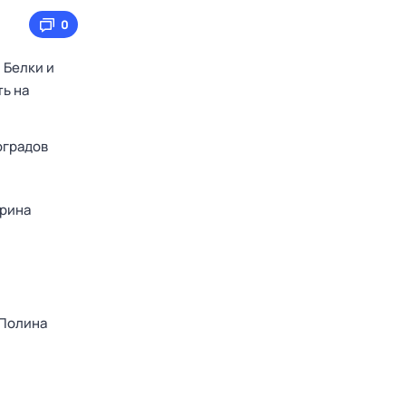
0
 Белки и
ть на
оградов
рина
Полина