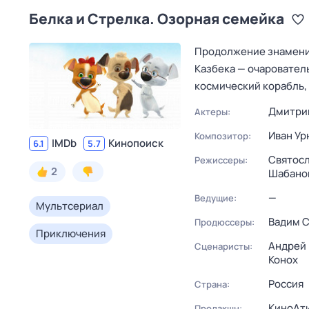
Белка и Стрелка. Озорная семейка
Продолжение знаменит
Казбека — очарователь
космический корабль, 
Дмитри
Актеры:
Иван У
Композитор:
IMDb
Кинопоиск
6.1
5.7
Святосл
Режиссеры:
2
Шабано
—
Ведущие:
Мультсериал
Вадим 
Продюссеры:
Приключения
Андрей
Сценаристы:
Конох
Россия
Страна:
КиноАт
Продакшн: