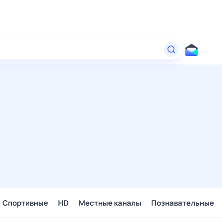
Спортивные
HD
Местные каналы
Познавательные