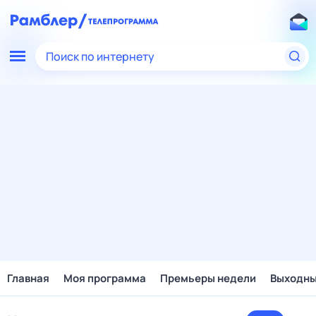
Поиск по интернету
Главная
Моя программа
Премьеры недели
Выходн