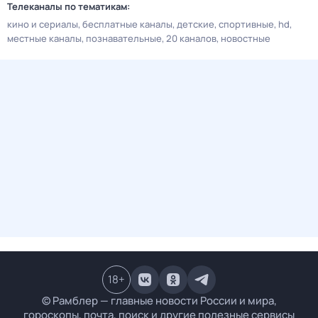
Телеканалы по тематикам:
кино и сериалы
бесплатные каналы
детские
спортивные
hd
местные каналы
познавательные
20 каналов
новостные
18
+
© Рамблер — главные новости России и мира,
гороскопы, почта, поиск и другие полезные сервисы