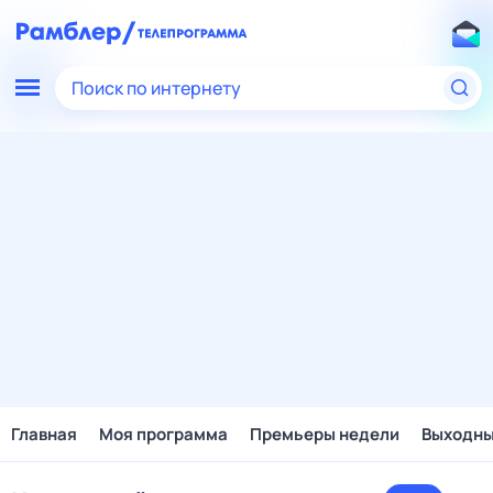
Поиск по интернету
Главная
Моя программа
Премьеры недели
Выходн