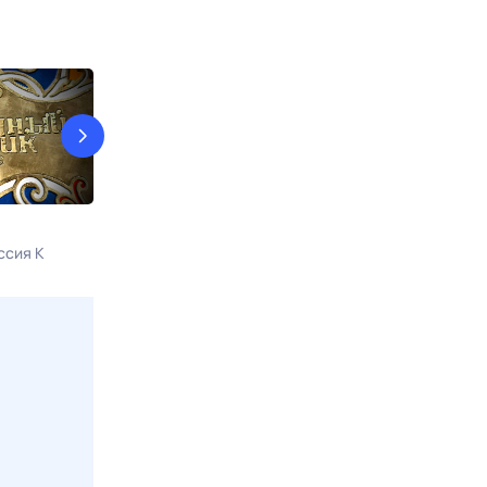
Рассекреченная история
Следствие вел
ссия К
8 авг, сб в 15:00
Россия К
8 авг, сб в 16:2