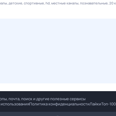
налы
детские
спортивные
hd
местные каналы
познавательные
20 
опы, почта, поиск и другие полезные сервисы
 использования
Политика конфиденциальности
Лайки
Топ-100