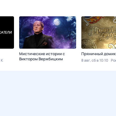
Мистические истории с
Пряничный домик
Виктором Вержбицким
 К
8 авг, сб в 10:10
Ро
Сегодня в 00:45
ТВ 3