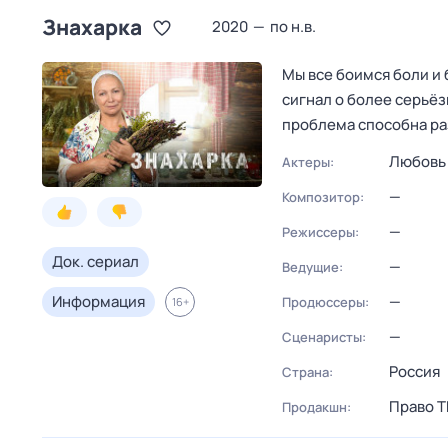
Знaхaрка
2020
—
по н.в.
Мы все боимся боли и 
сигнал о более серьёз
проблема способна ра
Любовь
Актеры:
—
Композитор:
—
Режиссеры:
Док. сериал
—
Ведущие:
Информация
—
Продюссеры:
16
+
—
Сценаристы:
Россия
Страна:
Право Т
Продакшн: