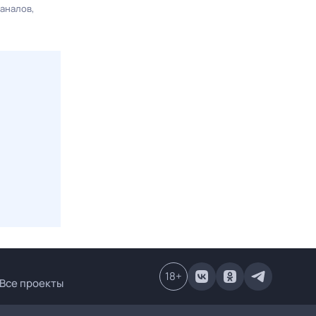
каналов
18
+
Все проекты