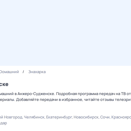
Dомашний
Знaхaрка
ске
омашний в Анжеро-Судженске. Подробная программа передач на ТВ о
ериалы. Добавляйте передачи в избранное, читайте отзывы телезри
й Новгород
Челябинск
Екатеринбург
Новосибирск
Сочи
Краснояр
одар