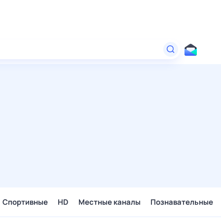
Спортивные
HD
Местные каналы
Познавательные