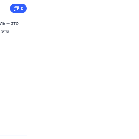
0
ль — это
 эта