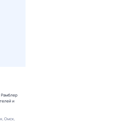
т Рамблер
телей и
ск
Омск