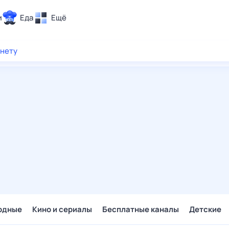
и
Еда
Ещё
Почта
рнету
ия и отдых
Поиск
Погода
ТВ-программа
и и тренды
 ситуации
 вместе
Помощь
одные
Кино и сериалы
Бесплатные каналы
Детские