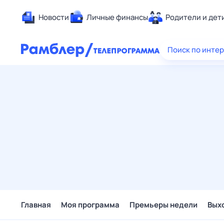
Новости
Личные финансы
Родители и дет
Здоровье
Поиск по инте
Развлечен
Дом и уют
Спорт
Карьера
Авто
Технологи
Жизненные
Сберегаем
Гороскопы
Главная
Моя программа
Премьеры недели
Вых