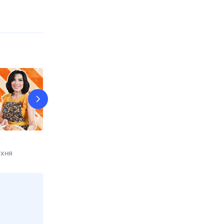
Едим Дома
Дачные радо
ухня
Сегодня в 00:30
Кухня
Сегодня в 00: