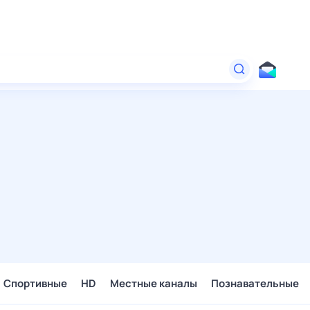
Спортивные
HD
Местные каналы
Познавательные