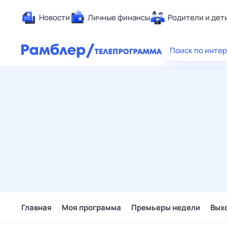
Новости
Личные финансы
Родители и дет
Здоровье
Поиск по инте
Развлечен
Дом и уют
Спорт
Карьера
Авто
Технологи
Жизненные
Сберегаем
Гороскопы
Главная
Моя программа
Премьеры недели
Вых