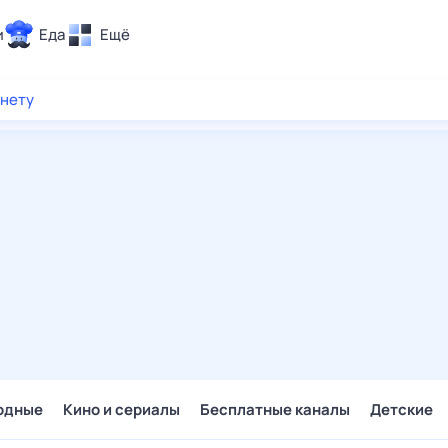
и
Еда
Ещё
Почта
рнету
ия и отдых
Поиск
Погода
ТВ-программа
и и тренды
 ситуации
 вместе
Помощь
одные
Кино и сериалы
Бесплатные каналы
Детские