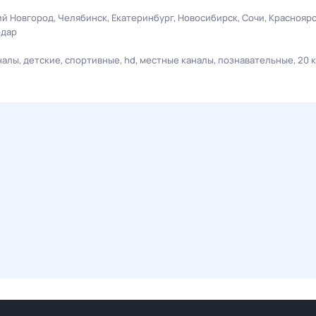
й Новгород
Челябинск
Екатеринбург
Новосибирск
Сочи
Краснояр
одар
налы
детские
спортивные
hd
местные каналы
познавательные
20 