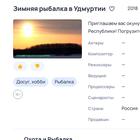
Зимняя рыбалка в Удмуртии
2018
Приглашаем вас окуну
Республики! Погрузит
—
Актеры:
—
Композитор:
—
Режиссеры:
—
Ведущие:
Досуг, хобби
Рыбалка
—
Продюссеры:
16
+
—
Сценаристы:
Россия
Страна:
—
Продакшн:
Охота и Рыбалка