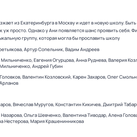
жает из Екатеринбурга в Москву и идет в новую школу. Быть
ак уж просто. Однако у Ани появляется шанс проявить себя. Ф
ыкальную группу, которая могла бы прославить школу
ретьякова,
Артур Сопельник,
Вадим Андреев
я Мильниченко,
Евгения Огурцова,
Анна Руднева,
Валерия Коз
 Мильниченко,
Андрей Губин
Головков,
Валентин Козловский,
Карен Захаров,
Олег Смольн
 Арланов
аров,
Вячеслав Муругов,
Константин Кикичев,
Дмитрий Табар
 Назарова,
Ольга Шевченко,
Валентина Тиводар,
Алена Голов
а Нестерова,
Мария Крашенинникова