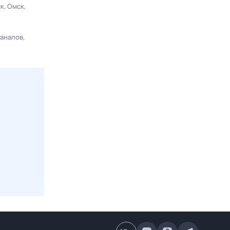
ск
Омск
каналов