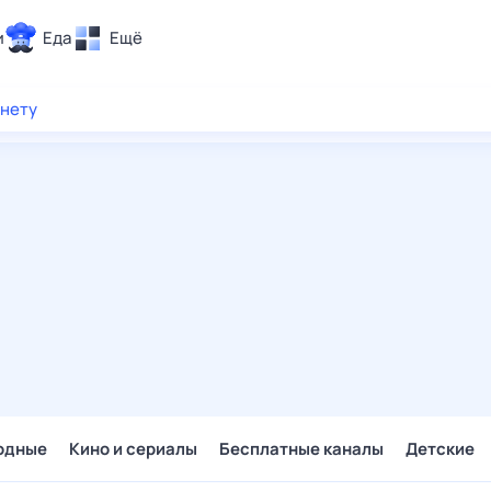
и
Еда
Ещё
Почта
рнету
ия и отдых
Поиск
Погода
ТВ-программа
и и тренды
 ситуации
 вместе
Помощь
одные
Кино и сериалы
Бесплатные каналы
Детские