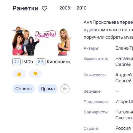
Ранетки
2008
—
2010
Аня Прокопьева переез
в десятом классе не т
поручили собрать муз
Елена Т
Актеры:
Наталь
Композитор:
IMDb
Кинопоиск
2.1
2.6
Сергей
Андрей 
Режиссеры:
Сергей
Сериал
Драма
16
+
—
Ведущие:
Игорь Ш
Продюссеры:
Наталья
Сценаристы:
Светлан
Россия
Страна: