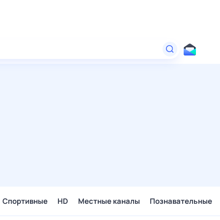
Спортивные
HD
Местные каналы
Познавательные