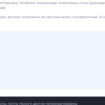
й Новгород
Челябинск
Екатеринбург
Новосибирск
Сочи
Краснояр
одар
налы
детские
спортивные
hd
местные каналы
познавательные
20 
опы, почта, поиск и другие полезные сервисы