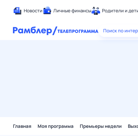
Новости
Личные финансы
Родители и дет
Здоровье
Поиск по инте
Развлечен
Дом и уют
Спорт
Карьера
Авто
Технологи
Жизненные
Сберегаем
Гороскопы
Главная
Моя программа
Премьеры недели
Вых