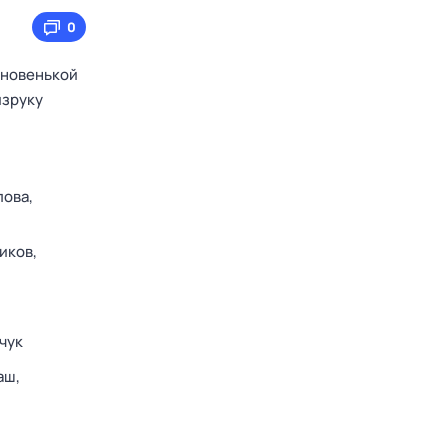
0
 новенькой
изруку
лова,
иков,
чук
аш,