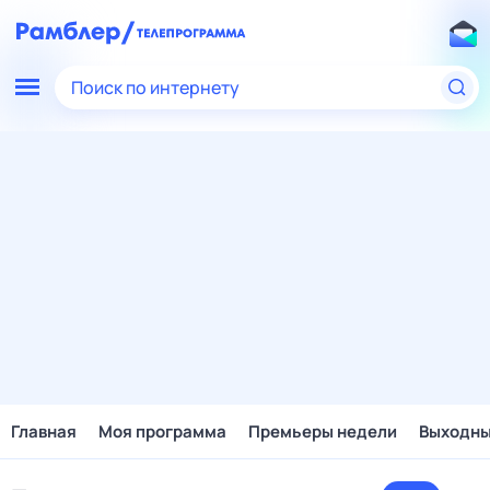
Поиск по интернету
Главная
Моя программа
Премьеры недели
Выходн