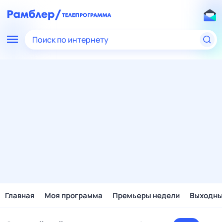
Поиск по интернету
Главная
Моя программа
Премьеры недели
Выходн