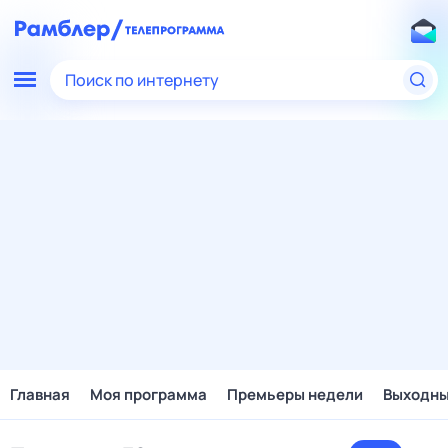
Поиск по интернету
Главная
Моя программа
Премьеры недели
Выходн