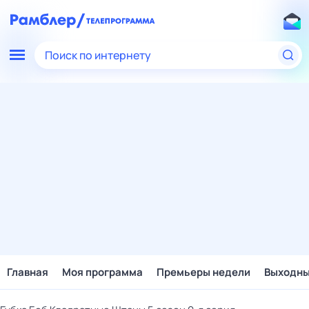
Поиск по интернету
Главная
Моя программа
Премьеры недели
Выходн