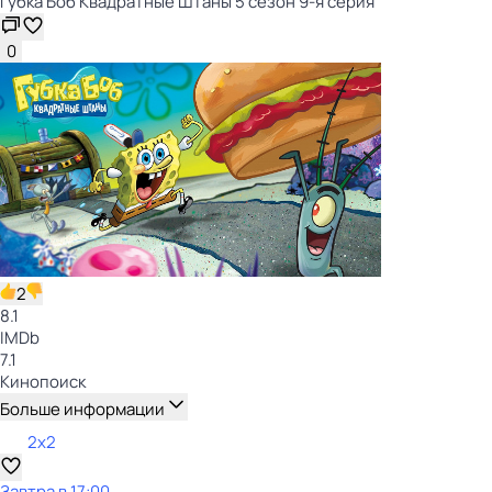
Губка Боб Квадратные Штаны 5 сезон 9-я серия
0
2
8.1
IMDb
7.1
Кинопоиск
Больше информации
2x2
Завтра в 17:00