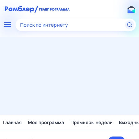
Поиск по интернету
Главная
Моя программа
Премьеры недели
Выходн