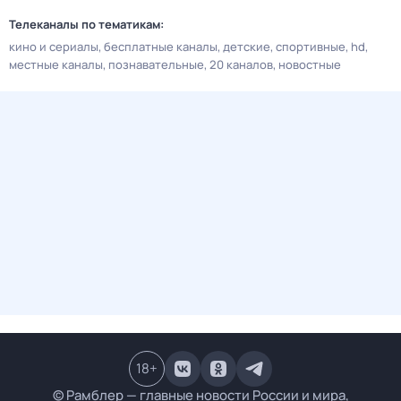
Телеканалы по тематикам:
кино и сериалы
бесплатные каналы
детские
спортивные
hd
местные каналы
познавательные
20 каналов
новостные
18
+
© Рамблер — главные новости России и мира,