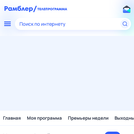
Поиск по интернету
Главная
Моя программа
Премьеры недели
Выходн