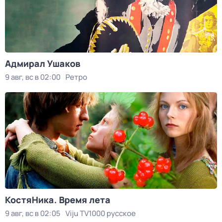
Адмирал Ушаков
9 авг, вс в 02:00
Ретро
КостяНика. Время лета
9 авг, вс в 02:05
Viju TV1000 русское