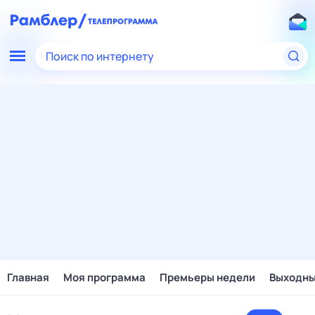
Поиск по интернету
Главная
Моя программа
Премьеры недели
Выходн