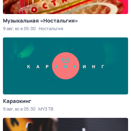
Музыкальная «Ностальгия»
9 авг, вс в 05:00
Ностальгия
Kаpаокинг
9 авг, вс в 05:30
МУЗ ТВ