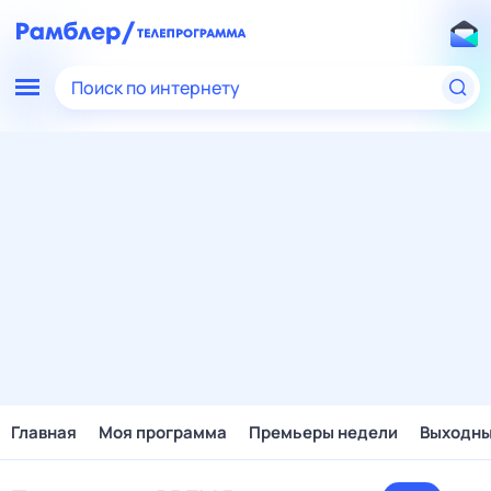
Поиск по интернету
Главная
Моя программа
Премьеры недели
Выходн