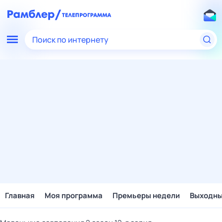
Поиск по интернету
Главная
Моя программа
Премьеры недели
Выходн