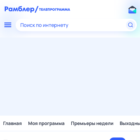
Поиск по интернету
Главная
Моя программа
Премьеры недели
Выходн