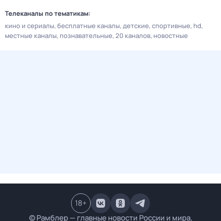
Телеканалы по тематикам:
кино и сериалы
бесплатные каналы
детские
спортивные
hd
местные каналы
познавательные
20 каналов
новостные
18
+
© Рамблер — главные новости России и мира,