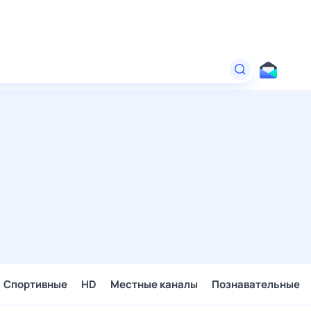
Спортивные
HD
Местные каналы
Познавательные