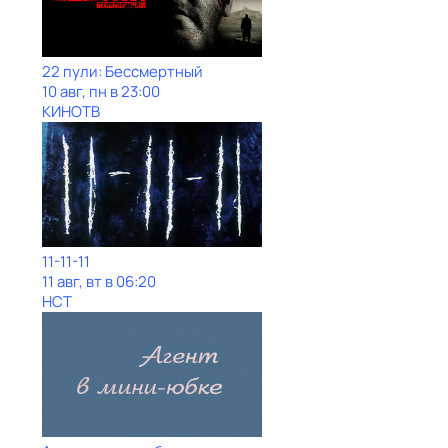
22 пули: Бессмертный
10 авг, пн в 23:00
КИНОТВ
11-11-11
11 авг, вт в 06:20
НСТ