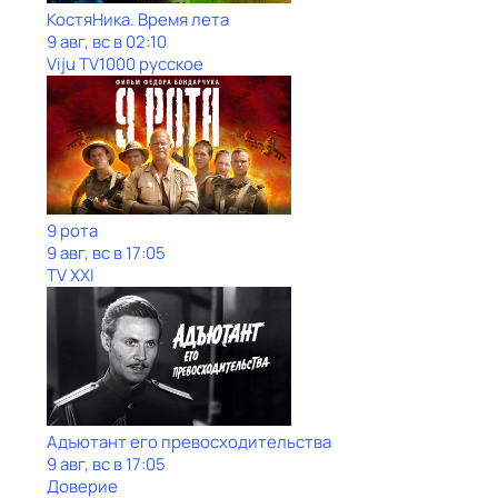
КостяНика. Время лета
9 авг, вс в 02:10
Viju TV1000 русское
9 рота
9 авг, вс в 17:05
TV XXI
Адъютант его превосходительства
9 авг, вс в 17:05
Доверие