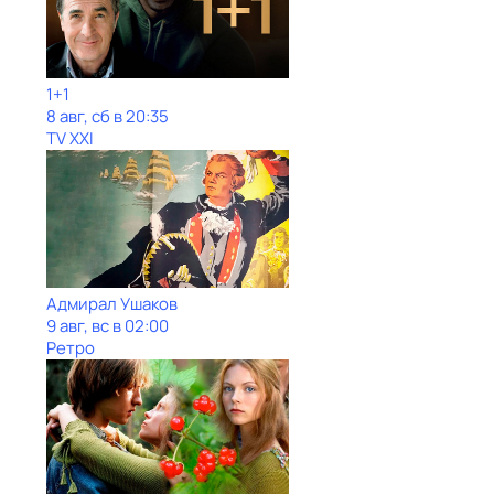
1+1
8 авг, сб в 20:35
TV XXI
Адмирал Ушаков
9 авг, вс в 02:00
Ретро