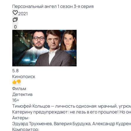
Персональный ангел 1 сезон 3-я серия
2021
0
5.8
Кинопоиск
Фильм
Детектив
16
+
Тимофей Кольцов — личность одиозная: мрачный, угрюм
Катерину предупреждают: не лезь в его прошлое! Но он
Актеры:
Эдуард Трухменев,
Валерия Бурдужа,
Александр Кудрен
Композитор: