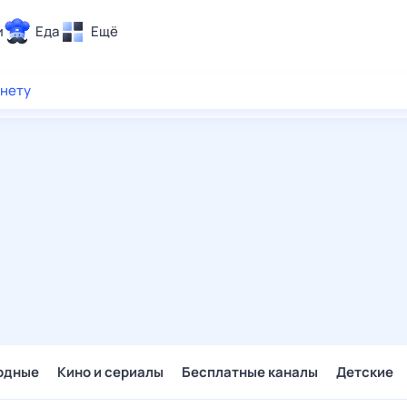
и
Еда
Ещё
Почта
рнету
ия и отдых
Поиск
Погода
ТВ-программа
и и тренды
 ситуации
 вместе
Помощь
одные
Кино и сериалы
Бесплатные каналы
Детские