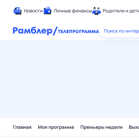
Новости
Личные финансы
Родители и дет
Здоровье
Поиск по инте
Развлечен
Дом и уют
Спорт
Карьера
Авто
Технологи
Жизненные
Сберегаем
Гороскопы
Главная
Моя программа
Премьеры недели
Вых