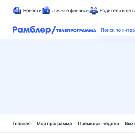
Новости
Личные финансы
Родители и дет
Здоровье
Поиск по инте
Развлечен
Дом и уют
Спорт
Карьера
Авто
Технологи
Жизненные
Сберегаем
Гороскопы
Главная
Моя программа
Премьеры недели
Вых