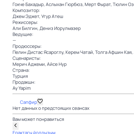
Гокче Бахадыр,
Аслыхан Гюрбюз,
Мерт Фырат,
Тюлин Оз
Композитор:
Джем Эджет,
Угур Атеш
Режиссеры:
Али Билгин,
Дениз Иорулмазер
Ведущие:
—
Продюссеры:
Пелин Дистас Ясароглу,
Керем Чатай,
Толга Афшин Кая,
Сценаристы:
Мерич Аджеми,
Айсе Нур
Страна:
Турция
Продакшн:
Ay Yapim
Сапфир
Нет данных о предстоящих сеансах
Вам может понравиться
Ерактагы йолдызым