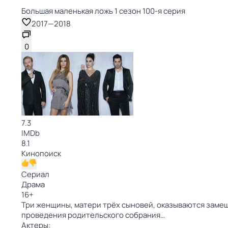
Большая маленькая ложь 1 сезон 100-я серия
2017
—
2018
0
7.3
IMDb
8.1
Кинопоиск
Сериал
Драма
16
+
Три женщины, матери трёх сыновей, оказываются заме
проведения родительского собрания…
Актеры: