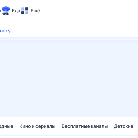
и
Еда
Ещё
Почта
рнету
ия и отдых
Поиск
Погода
ТВ-программа
и и тренды
 ситуации
 вместе
Помощь
одные
Кино и сериалы
Бесплатные каналы
Детские