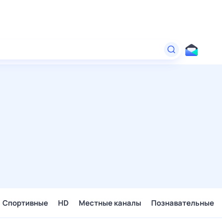
Спортивные
HD
Местные каналы
Познавательные