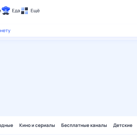
и
Еда
Ещё
Почта
рнету
ия и отдых
Поиск
Погода
ТВ-программа
и и тренды
 ситуации
 вместе
Помощь
одные
Кино и сериалы
Бесплатные каналы
Детские