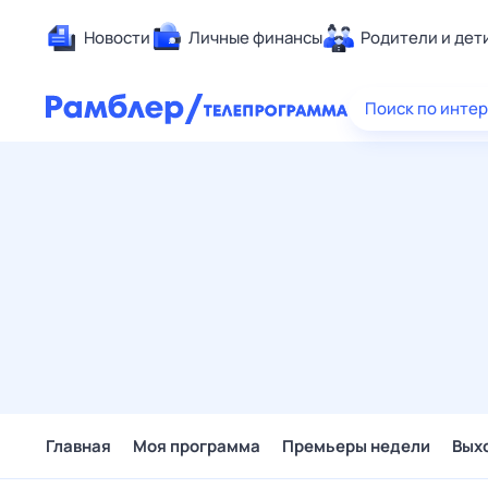
Новости
Личные финансы
Родители и дет
Здоровье
Поиск по инте
Развлечен
Дом и уют
Спорт
Карьера
Авто
Технологи
Жизненные
Сберегаем
Гороскопы
Главная
Моя программа
Премьеры недели
Вых