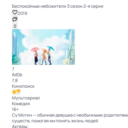
Беспокойные небожители 3 сезон 2-я серия
2019
0
7
IMDb
7.8
Кинопоиск
Мультсериал
Комедия
16
+
Су Мотин — обычная девушка с необычными родителями
существ, помогая им понять жизнь людей
Актеры: