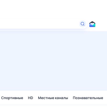
Спортивные
HD
Местные каналы
Познавательные