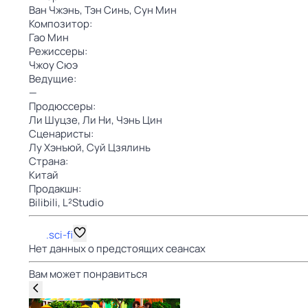
Ван Чжэнь,
Тэн Синь,
Сун Мин
Композитор:
Гао Мин
Режиссеры:
Чжоу Сюэ
Ведущие:
—
Продюссеры:
Ли Шуцзе,
Ли Ни,
Чэнь Цин
Сценаристы:
Лу Хэнъюй,
Суй Цзялинь
Страна:
Китай
Продакшн:
Bilibili,
L²Studio
.sci-fi
Нет данных о предстоящих сеансах
Вам может понравиться