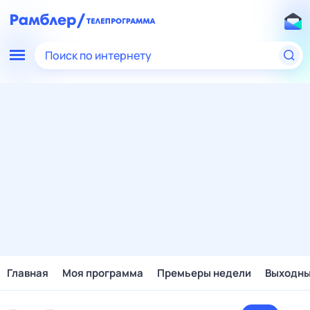
Поиск по интернету
Главная
Моя программа
Премьеры недели
Выходн