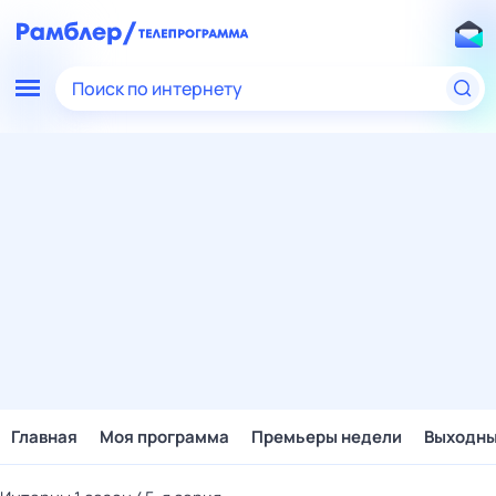
Поиск по интернету
Главная
Моя программа
Премьеры недели
Выходн