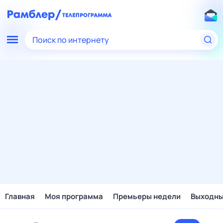
Поиск по интернету
Главная
Моя программа
Премьеры недели
Выходн