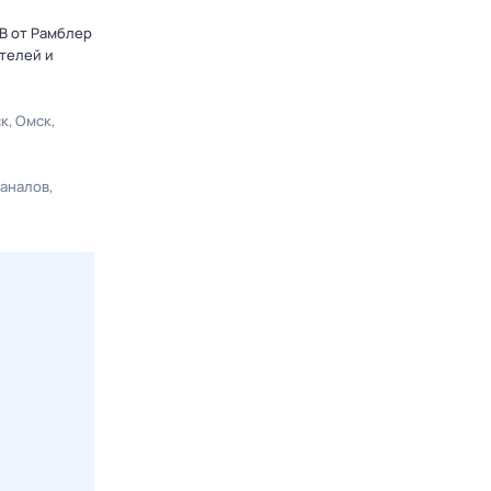
ТВ от Рамблер
телей и
ск
Омск
каналов