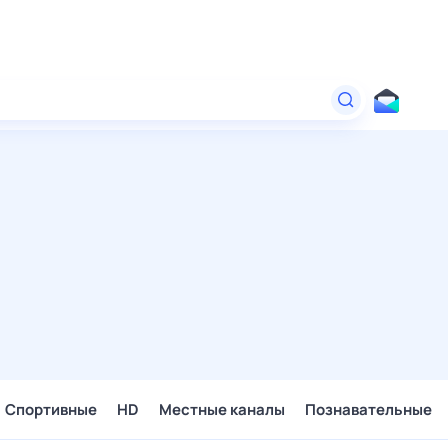
Спортивные
HD
Местные каналы
Познавательные