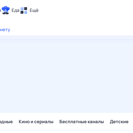
и
Еда
Ещё
Почта
рнету
ия и отдых
Поиск
Погода
ТВ-программа
и и тренды
 ситуации
 вместе
Помощь
одные
Кино и сериалы
Бесплатные каналы
Детские