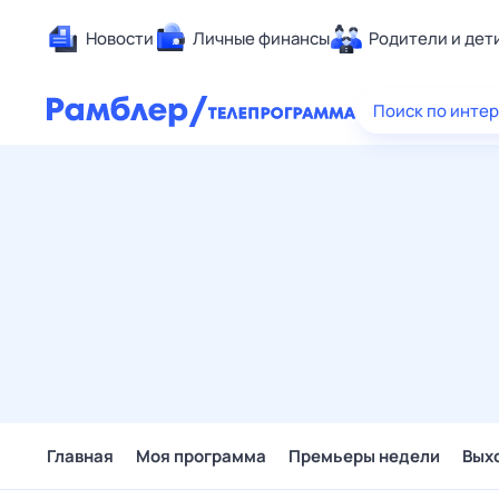
Новости
Личные финансы
Родители и дет
Здоровье
Поиск по инте
Развлечен
Дом и уют
Спорт
Карьера
Авто
Технологи
Жизненные
Сберегаем
Гороскопы
Главная
Моя программа
Премьеры недели
Вых