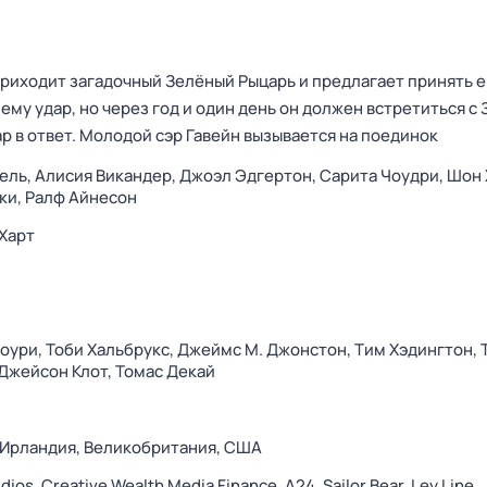
риходит загадочный Зелёный Рыцарь и предлагает принять е
му удар, но через год и один день он должен встретиться с
р в ответ. Молодой сэр Гавейн вызывается на поединок
ель,
Алисия Викандер,
Джоэл Эдгертон,
Сарита Чоудри,
Шон 
ки,
Ралф Айнесон
Харт
оури,
Тоби Хальбрукс,
Джеймс М. Джонстон,
Тим Хэдингтон,
Джейсон Клот,
Томас Декай
Ирландия,
Великобритания,
США
udios,
Creative Wealth Media Finance,
A24,
Sailor Bear,
Ley Line