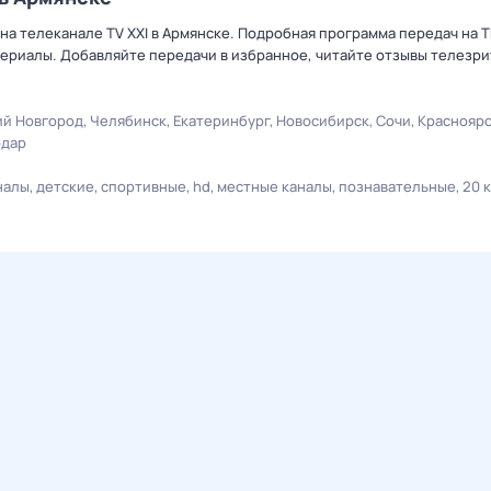
на телеканале TV XXI в Армянске. Подробная программа передач на 
ериалы. Добавляйте передачи в избранное, читайте отзывы телезри
й Новгород
Челябинск
Екатеринбург
Новосибирск
Сочи
Краснояр
одар
налы
детские
спортивные
hd
местные каналы
познавательные
20 