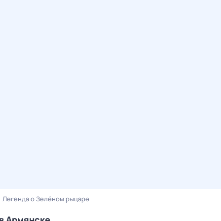
Легенда о Зелёном рыцаре
 в Армянске