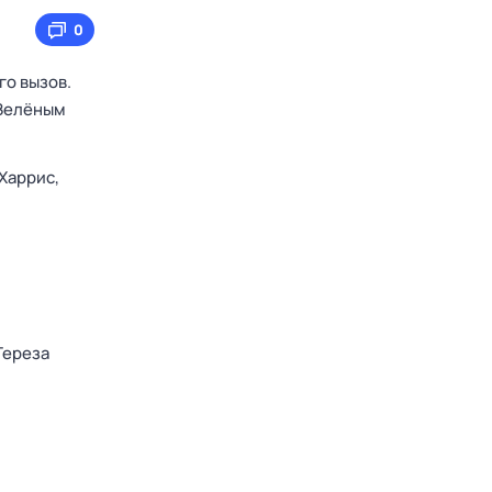
0
го вызов.
 Зелёным
Харрис,
Тереза