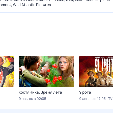
inment,
Wild Atlantic Pictures
КостяНика. Время лета
9 рота
9 авг, вс в 02:05
9 авг, вс в 17:05
TV
Viju TV1000 русское