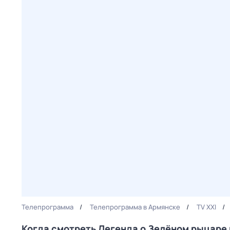
Телепрограмма
Телепрограмма в Армянске
TV XXI
Когда смотреть Легенда о Зелёном рыцаре