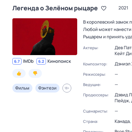
Легенда о Зелёном рыцаре
2021
В королевский замок п
Любой может нанести е
Рыцарем и принять уда
Дев Пат
Актеры:
Кейт Ди
IMDb
Кинопоиск
6.7
6.2
Дэниэл 
Композитор:
—
Режиссеры:
—
Ведущие:
Фильм
Фэнтези
18
+
Дэвид Л
Продюссеры:
Пейдж,
—
Сценаристы:
Канада,
Страна:
Bron St
Продакшн: