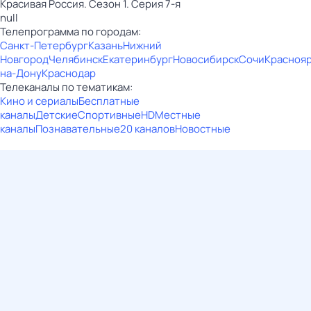
Красивая Россия. Сезон 1. Серия 7-я
null
Телепрограмма по городам:
Санкт-Петербург
Казань
Нижний
Новгород
Челябинск
Екатеринбург
Новосибирск
Сочи
Красноя
на-Дону
Краснодар
Телеканалы по тематикам:
Кино и сериалы
Бесплатные
каналы
Детские
Спортивные
HD
Местные
каналы
Познавательные
20 каналов
Новостные