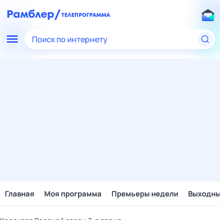
Поиск по интернету
Главная
Моя программа
Премьеры недели
Выходн