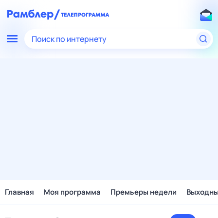
Поиск по интернету
Главная
Моя программа
Премьеры недели
Выходн