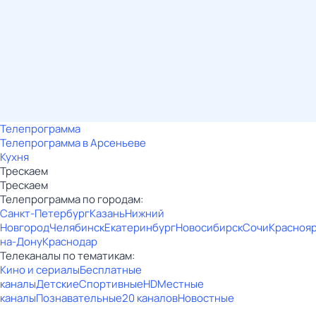
Телепрограмма
Телепрограмма в Арсеньеве
Кухня
Трескаем
Трескаем
Телепрограмма по городам:
Санкт-Петербург
Казань
Нижний
Новгород
Челябинск
Екатеринбург
Новосибирск
Сочи
Красноя
на-Дону
Краснодар
Телеканалы по тематикам:
Кино и сериалы
Бесплатные
каналы
Детские
Спортивные
HD
Местные
каналы
Познавательные
20 каналов
Новостные