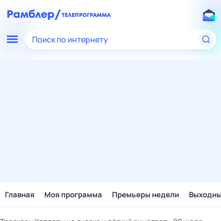
Поиск по интернету
Главная
Моя программа
Премьеры недели
Выходн