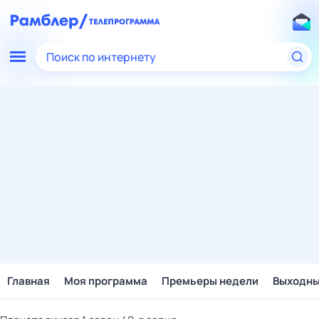
Поиск по интернету
Главная
Моя программа
Премьеры недели
Выходн