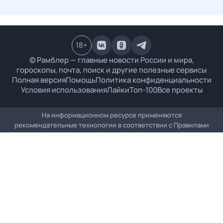
18
+
© Рамблер — главные новости России и мира,
гороскопы, почта, поиск и другие полезные сервисы
Полная версия
Помощь
Политика конфиденциальности
Условия использования
Лайки
Топ-100
Все проекты
На информационном ресурсе применяются
рекомендательные технологии в соответствии с
Правилами