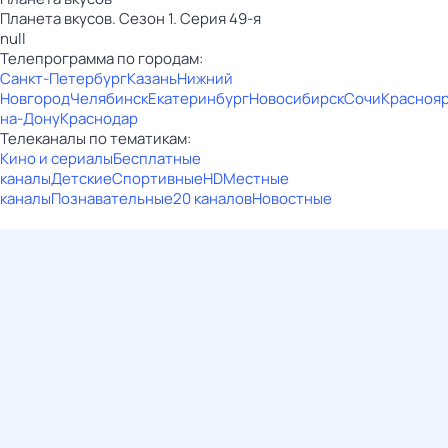
Планета вкусов. Сезон 1. Серия 49-я
null
Телепрограмма по городам:
Санкт-Петербург
Казань
Нижний
Новгород
Челябинск
Екатеринбург
Новосибирск
Сочи
Красноя
на-Дону
Краснодар
Телеканалы по тематикам:
Кино и сериалы
Бесплатные
каналы
Детские
Спортивные
HD
Местные
каналы
Познавательные
20 каналов
Новостные