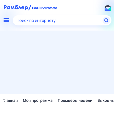
Поиск по интернету
Главная
Моя программа
Премьеры недели
Выходн