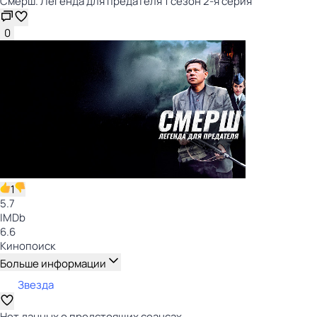
Смерш. Легенда для предателя 1 сезон 2-я серия
0
1
5.7
IMDb
6.6
Кинопоиск
Больше информации
Звезда
Нет данных о предстоящих сеансах