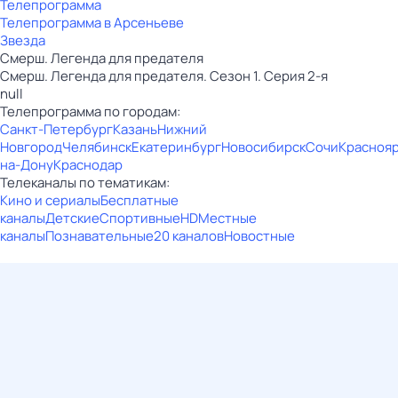
Телепрограмма
Телепрограмма в Арсеньеве
Звезда
Смерш. Легенда для предателя
Смерш. Легенда для предателя. Сезон 1. Серия 2-я
null
Телепрограмма по городам:
Санкт-Петербург
Казань
Нижний
Новгород
Челябинск
Екатеринбург
Новосибирск
Сочи
Красноя
на-Дону
Краснодар
Телеканалы по тематикам:
Кино и сериалы
Бесплатные
каналы
Детские
Спортивные
HD
Местные
каналы
Познавательные
20 каналов
Новостные