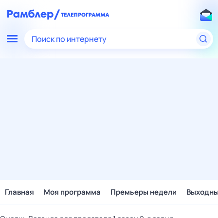
Поиск по интернету
Главная
Моя программа
Премьеры недели
Выходн