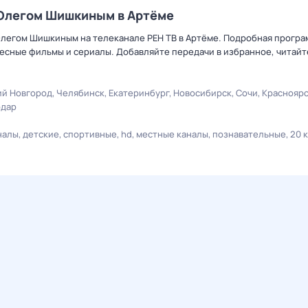
 Олегом Шишкиным в Артёме
 Олегом Шишкиным на телеканале РЕН ТВ в Артёме. Подробная прогр
есные фильмы и сериалы. Добавляйте передачи в избранное, читайт
й Новгород
Челябинск
Екатеринбург
Новосибирск
Сочи
Краснояр
одар
налы
детские
спортивные
hd
местные каналы
познавательные
20 