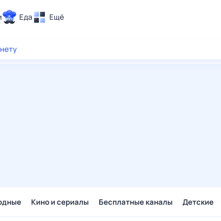
и
Еда
Ещё
Почта
рнету
ия и отдых
Поиск
Погода
ТВ-программа
и и тренды
 ситуации
 вместе
Помощь
одные
Кино и сериалы
Бесплатные каналы
Детские