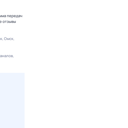
амма передач
е отзывы
ск
Омск
каналов