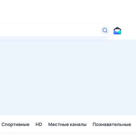
Спортивные
HD
Местные каналы
Познавательные