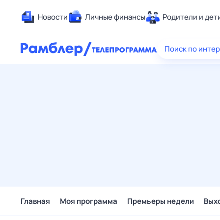
Новости
Личные финансы
Родители и дет
Здоровье
Поиск по инте
Развлечен
Дом и уют
Спорт
Карьера
Авто
Технологи
Жизненные
Сберегаем
Гороскопы
Главная
Моя программа
Премьеры недели
Вых