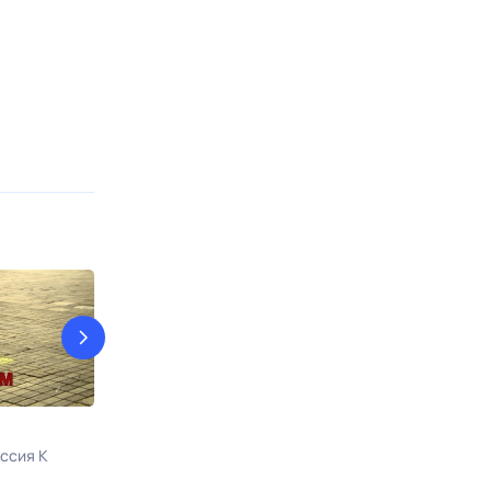
Җомга вәгазе
Нәсыйхәт
ссия К
7 авг, пт в 18:30
ТНВ
7 авг, пт в 20:0