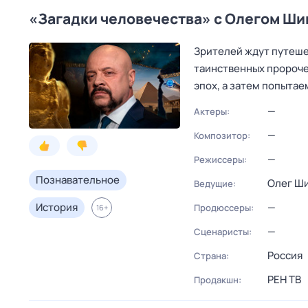
«Загадки человечества» с Олегом Ш
Зрителей ждут путешес
таинственных пророче
эпох, а затем попыта
—
Актеры:
—
Композитор:
—
Режиссеры:
Познавательное
Олег Ш
Ведущие:
История
—
Продюссеры:
16
+
—
Сценаристы:
Россия
Страна:
РЕН ТВ
Продакшн: