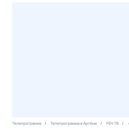
Телепрограмма
Телепрограмма в Артёме
РЕН ТВ