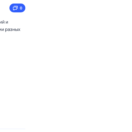
0
ий и
ии разных