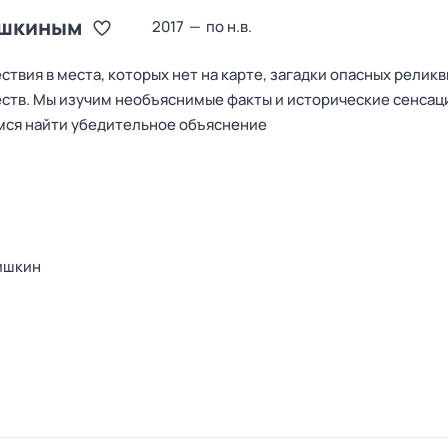
ишкиным
2017
—
по н.в.
твия в места, которых нет на карте, загадки опасных реликв
ств. Мы изучим необъяснимые факты и исторические сенсац
емся найти убедительное объяснение
ишкин