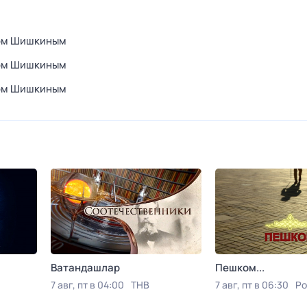
гом Шишкиным
гом Шишкиным
гом Шишкиным
Ватандашлар
Пешком...
7 авг, пт в 04:00
ТНВ
7 авг, пт в 06:30
Ро