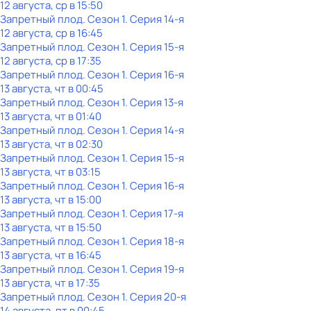
12 августа, ср в 15:50
Запретный плод
. Сезон 1
. Серия 14-я
12 августа, ср в 16:45
Запретный плод
. Сезон 1
. Серия 15-я
12 августа, ср в 17:35
Запретный плод
. Сезон 1
. Серия 16-я
13 августа, чт в 00:45
Запретный плод
. Сезон 1
. Серия 13-я
13 августа, чт в 01:40
Запретный плод
. Сезон 1
. Серия 14-я
13 августа, чт в 02:30
Запретный плод
. Сезон 1
. Серия 15-я
13 августа, чт в 03:15
Запретный плод
. Сезон 1
. Серия 16-я
13 августа, чт в 15:00
Запретный плод
. Сезон 1
. Серия 17-я
13 августа, чт в 15:50
Запретный плод
. Сезон 1
. Серия 18-я
13 августа, чт в 16:45
Запретный плод
. Сезон 1
. Серия 19-я
13 августа, чт в 17:35
Запретный плод
. Сезон 1
. Серия 20-я
14 августа, пт в 00:45