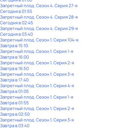
Запретный плод
. Сезон 4
. Серия 27-я
Сегодня в 01:55
Запретный плод
. Сезон 4
. Серия 28-я
Сегодня в 02:45
Запретный плод
. Сезон 4
. Серия 29-я
Сегодня в 03:40
Запретный плод
. Сезон 1
. Серия 104-я
Завтра в 15:10
Запретный плод
. Сезон 1
. Серия 1-я
Завтра в 16:00
Запретный плод
. Сезон 1
. Серия 2-я
Завтра в 16:50
Запретный плод
. Сезон 1
. Серия 3-я
Завтра в 17:40
Запретный плод
. Сезон 1
. Серия 4-я
Завтра в 01:05
Запретный плод
. Сезон 1
. Серия 1-я
Завтра в 01:55
Запретный плод
. Сезон 1
. Серия 2-я
Завтра в 02:50
Запретный плод
. Сезон 1
. Серия 3-я
Завтра в 03:40