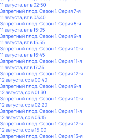
11 августа, вт в 02:50
Запретный плод
. Сезон 1
. Серия 7-я
11 августа, вт в 03:40
Запретный плод
. Сезон 1
. Серия 8-я
11 августа, вт в 15:05
Запретный плод
. Сезон 1
. Серия 9-я
11 августа, вт в 15:55
Запретный плод
. Сезон 1
. Серия 10-я
11 августа, вт в 16:45
Запретный плод
. Сезон 1
. Серия 11-я
11 августа, вт в 17:35
Запретный плод
. Сезон 1
. Серия 12-я
12 августа, ср в 00:40
Запретный плод
. Сезон 1
. Серия 9-я
12 августа, ср в 01:30
Запретный плод
. Сезон 1
. Серия 10-я
12 августа, ср в 02:20
Запретный плод
. Сезон 1
. Серия 11-я
12 августа, ср в 03:15
Запретный плод
. Сезон 1
. Серия 12-я
12 августа, ср в 15:00
Запретный плод
. Сезон 1
. Серия 13-я