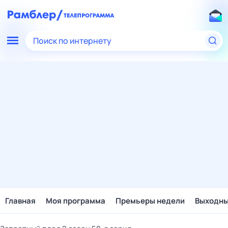
Поиск по интернету
Главная
Моя программа
Премьеры недели
Выходн