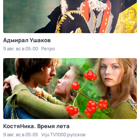
Адмирал Ушаков
9 авг, вс в 05:00
Ретро
КостяНика. Время лета
9 авг, вс в 05:05
Viju TV1000 русское