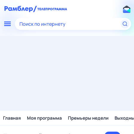
Поиск по интернету
Главная
Моя программа
Премьеры недели
Выходн