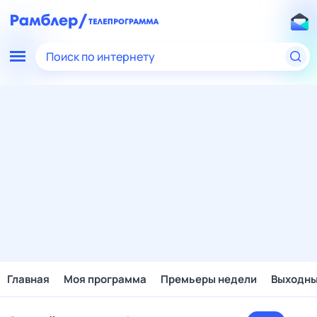
Поиск по интернету
Главная
Моя программа
Премьеры недели
Выходн