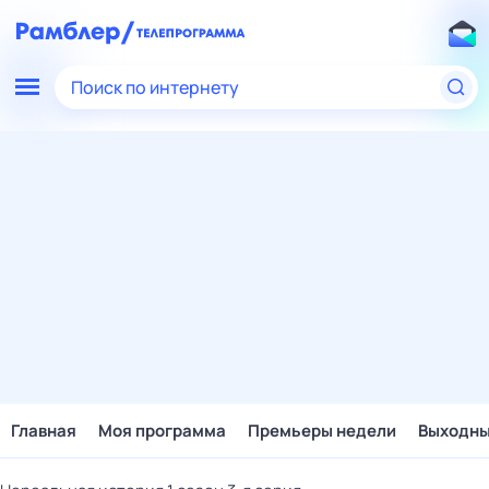
Поиск по интернету
Главная
Моя программа
Премьеры недели
Выходн