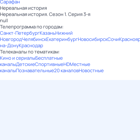
Сарафан
Нереальная история
Нереальная история. Сезон 1. Серия 3-я
null
Телепрограмма по городам:
Санкт-Петербург
Казань
Нижний
Новгород
Челябинск
Екатеринбург
Новосибирск
Сочи
Красноя
на-Дону
Краснодар
Телеканалы по тематикам:
Кино и сериалы
Бесплатные
каналы
Детские
Спортивные
HD
Местные
каналы
Познавательные
20 каналов
Новостные