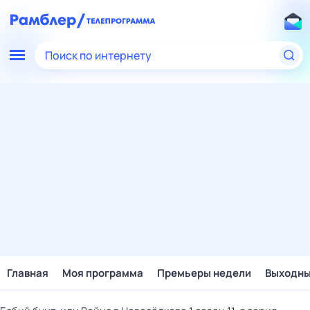
Поиск по интернету
Главная
Моя программа
Премьеры недели
Выходн