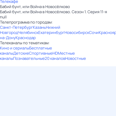
Телекафе
Бабий бунт, или Война в Новосёлково
Бабий бунт, или Война в Новосёлково. Сезон 1. Серия 11-я
null
Телепрограмма по городам:
Санкт-Петербург
Казань
Нижний
Новгород
Челябинск
Екатеринбург
Новосибирск
Сочи
Красноя
на-Дону
Краснодар
Телеканалы по тематикам:
Кино и сериалы
Бесплатные
каналы
Детские
Спортивные
HD
Местные
каналы
Познавательные
20 каналов
Новостные