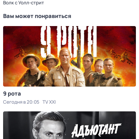
Волк с Уолл-стрит
Вам может понравиться
9 рота
Сегодня в 20:05
TV XXI