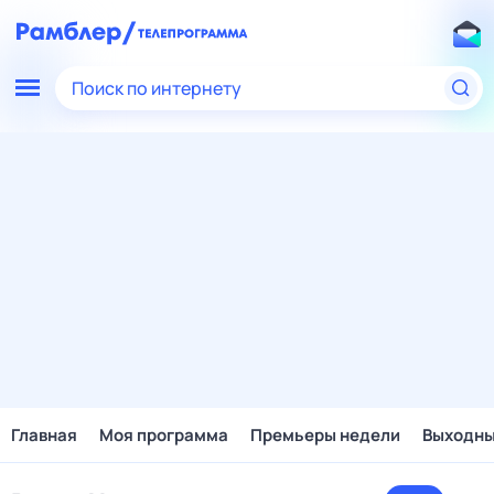
Поиск по интернету
Главная
Моя программа
Премьеры недели
Выходн