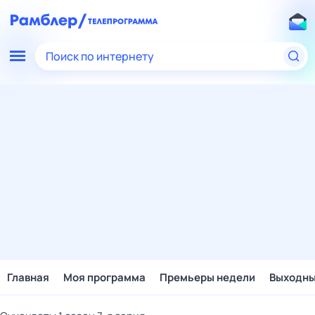
Поиск по интернету
Главная
Моя программа
Премьеры недели
Выходн