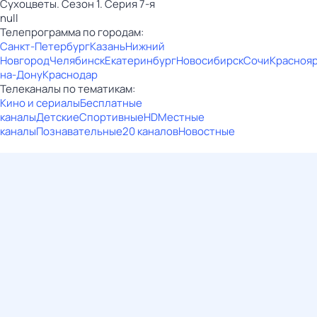
Сухоцветы. Сезон 1. Серия 7-я
null
Телепрограмма по городам:
Санкт-Петербург
Казань
Нижний
Новгород
Челябинск
Екатеринбург
Новосибирск
Сочи
Красноя
на-Дону
Краснодар
Телеканалы по тематикам:
Кино и сериалы
Бесплатные
каналы
Детские
Спортивные
HD
Местные
каналы
Познавательные
20 каналов
Новостные