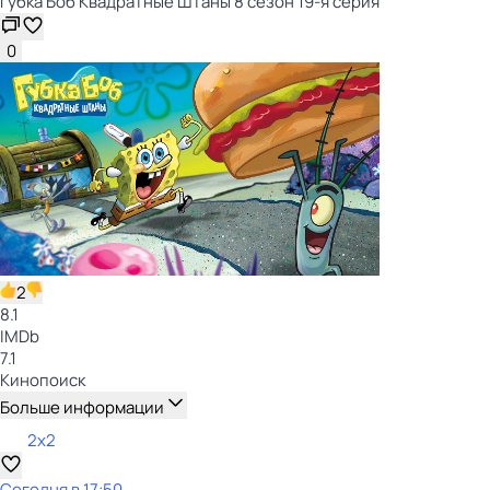
Губка Боб Квадратные Штаны 8 сезон 19-я серия
0
2
8.1
IMDb
7.1
Кинопоиск
Больше информации
2x2
Сегодня в 17:50