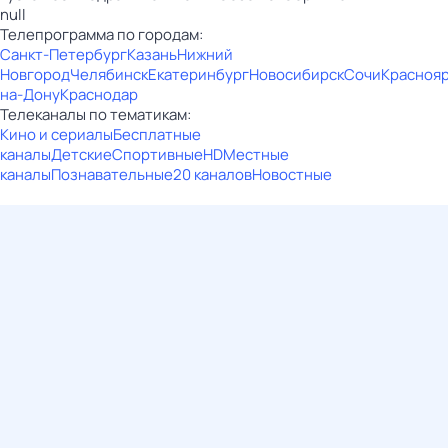
null
Телепрограмма по городам:
Санкт-Петербург
Казань
Нижний
Новгород
Челябинск
Екатеринбург
Новосибирск
Сочи
Красноя
на-Дону
Краснодар
Телеканалы по тематикам:
Кино и сериалы
Бесплатные
каналы
Детские
Спортивные
HD
Местные
каналы
Познавательные
20 каналов
Новостные