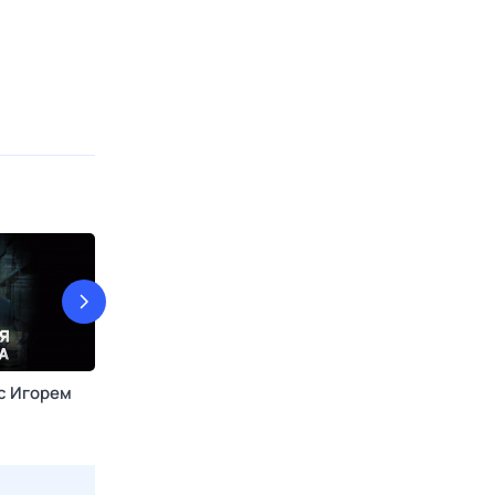
с Игорем
Большой скачок
Служу Рoсcи
8 авг, сб в 12:55
Доктор
9 авг, вс в 10:2
Н ТВ