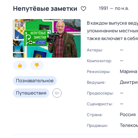
Непутёвые заметки
1991
—
по н.в.
В каждом выпуске вед
упоминанием местных 
также включает в себ
—
Актеры:
—
Композитор:
Марина
Режиссеры:
Познавательное
Дмитри
Ведущие:
Путешествия
—
Продюссеры:
12
+
—
Сценаристы:
Россия
Страна:
Телеко
Продакшн: